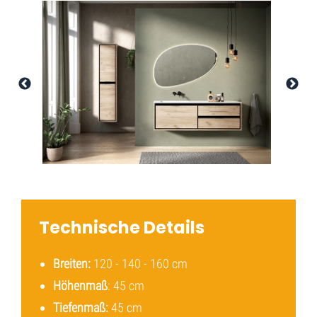
Technische Details
Breiten:
120 - 140 - 160 cm
Höhenmaß
: 45 cm
Tiefenmaß:
45 cm