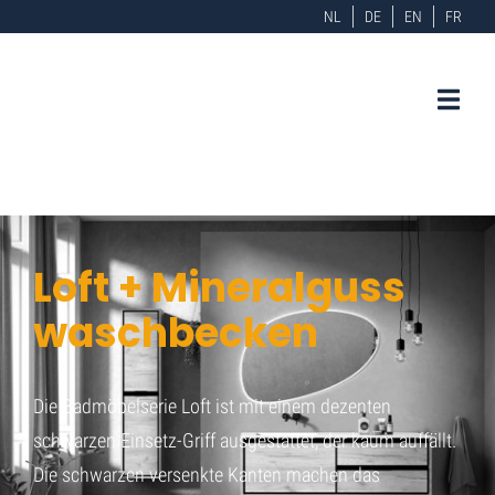
NL
DE
EN
FR
Loft + Mineralguss
waschbecken
Die Badmöbelserie Loft ist mit einem dezenten
schwarzen Einsetz-Griff ausgestattet, der kaum auffällt.
Die schwarzen versenkte Kanten machen das