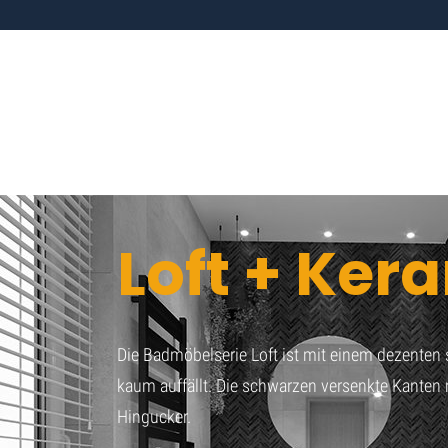
Loft + Ke
Die Badmöbelserie Loft ist mit einem dezenten s
kaum auffällt. Die schwarzen versenkte Kante
Hingucker.