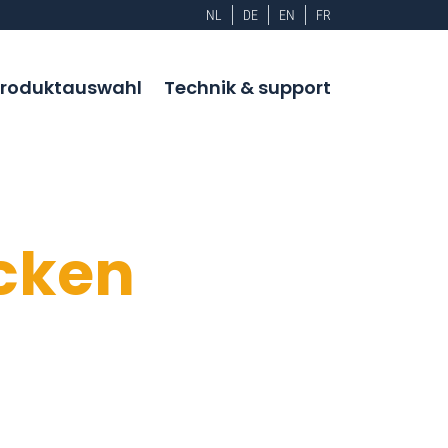
NL
DE
EN
FR
roduktauswahl
Technik & support
cken