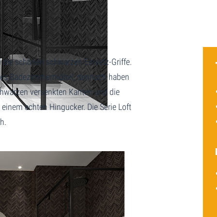
d die schönen schwarzen Einsetz-Griffe.
ffloses Badezimmermöbel, dennoch haben
schwarzen versenkten Kanten und die
einem echten Hingucker. Die Serie Loft
h.