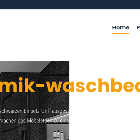
Home
P
ramik-waschbe
chwarzen Einsetz-Griff ausgestattet, der
n machen das Möbelstück zu einem echten