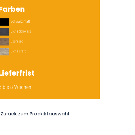
Farben
Schwarz matt
Eiche Schwarz
Espresso
Eiche craft
Lieferfrist
6 bis 8 Wochen
Zurück zum Produktauswahl