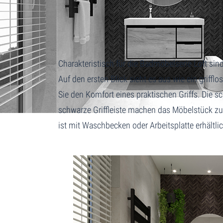
Home
Loft + Keramik-waschbecken
Charakteristisch für die Badmöbelserie Loft sin
Auf den ersten Blick sieht es aus wie ein gri
Sie den Komfort eines praktischen Griffs. Die 
schwarze Griffleiste machen das Möbelstück zu 
ist mit Waschbecken oder Arbeitsplatte erhältlic