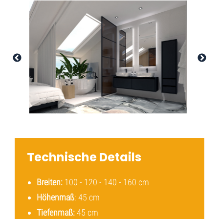
Technische Details
Breiten:
100 - 120 - 140 - 160 cm
Höhenmaß
: 45 cm
Tiefenmaß:
45 cm