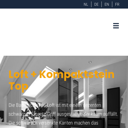
NL
DE
EN
FR
Loft + Kompaktstein
Top
Die Badmöbelserie Loft ist mit einem dezenten
schwarzen Einsetz-Griff ausgestattet, der kaum auffällt.
Die schwarzen versenkte Kanten machen das