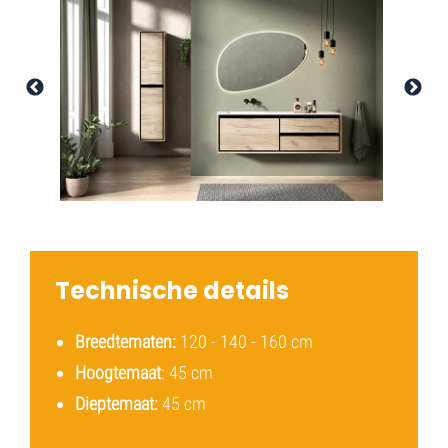
Technische details
Breedtematen:
120 - 140 - 160 cm
Hoogtemaat
: 45 cm
Dieptemaat:
45 cm