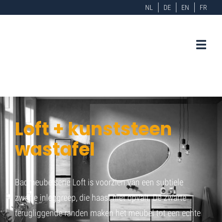
NL
DE
EN
FR
Loft + kunststeen
wastafel
Badmeubelserie Loft is voorzien van een subtiele
zwarte inleggreep, die haast niet opvalt. De zwarte
terugliggende randen maken het meubel tot een echte