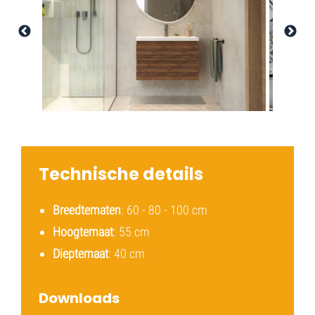
Technische details
Breedtematen
: 60 - 80 - 100 cm
Hoogtemaat
: 55 cm
Dieptemaat
: 40 cm
Downloads