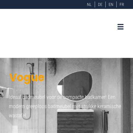
NL
DE
EN
FR
Vogue
Ideaal badmeubel voor de compacte badkamer! Een
modern greeploos badmeubel met strakke keramische
wastafel.