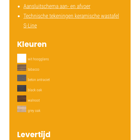
Aansluitschema aan- en afvoer
Technische tekeningen keramische wastafel
S-Line
Kleuren
wit hoogglans
tabacco
beton antraciet
black oak
walnoot
grey oak
Levertijd