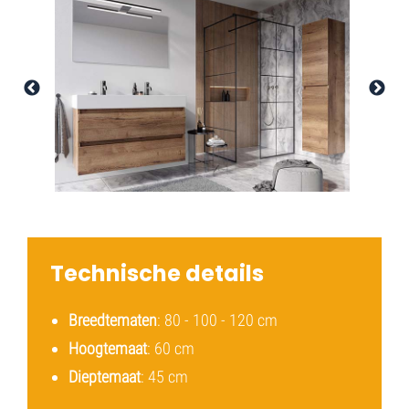
Technische details
Breedtematen
: 80 - 100 - 120 cm
Hoogtemaat
: 60 cm
Dieptemaat
: 45 cm