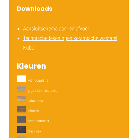
Downloads
Aansluitschema aan- en afvoer
Technische tekeningen keramische wastafel
Kube
Kleuren
wit hoogglans
grijs eiken - uitlopend
natuur eiken
tabacco
beton antraciet
black oak