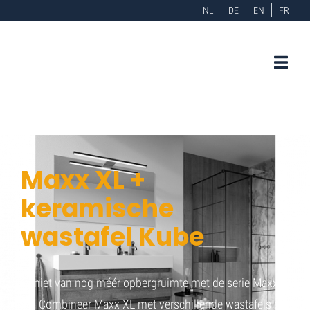
NL
DE
EN
FR
Maxx XL +
keramische
wastafel Kube
Geniet van nog méér opbergruimte met de serie Maxx
XL. Combineer Maxx XL met verschillende wastafels en