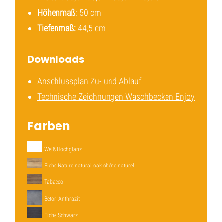
Höhenmaß
: 50 cm
Tiefenmaß:
44,5 cm
Downloads
Anschlussplan Zu- und Ablauf
Technische Zeichnungen Waschbecken Enjoy
Farben
Weiß Hochglanz
Eiche Nature natural oak chêne naturel
Tabacco
Beton Anthrazit
Eiche Schwarz