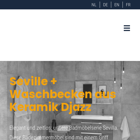
NL
DE
EN
FR
Seville +
Waschbecken aus
Keramik Djazz
Elegant und zeitlos; unsere Badmöbelserie Sevilla.
Diese Badezimmermöbel sind mit einem Griff