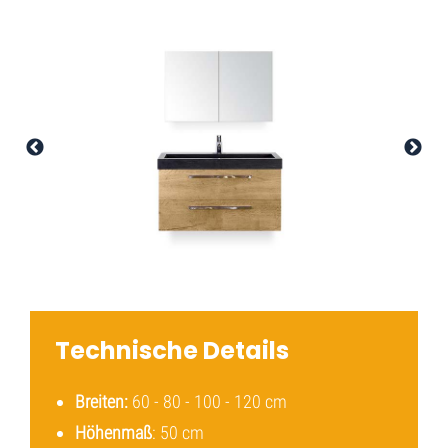
Technische Details
Breiten:
60 - 80 - 100 - 120 cm
Höhenmaß
: 50 cm