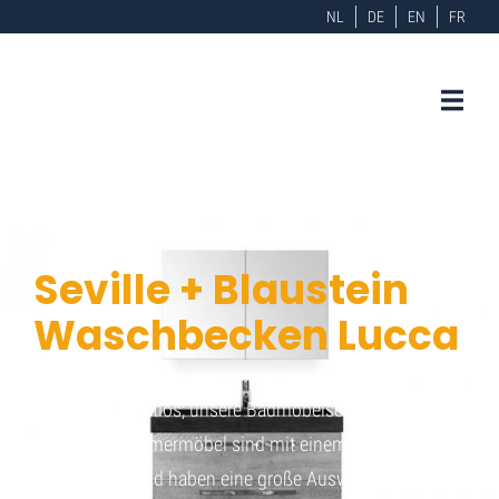
NL
DE
EN
FR
Seville + Blaustein
Waschbecken Lucca
Elegant und zeitlos; unsere Badmöbelserie Sevilla.
Diese Badezimmermöbel sind mit einem Griff
ausgestattet und haben eine große Auswahl an Farben