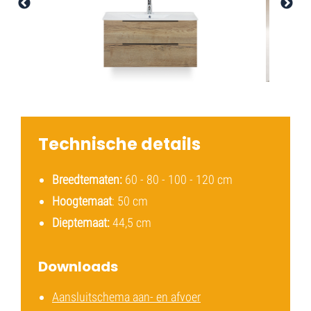
Technische details
Breedtematen:
60 - 80 - 100 - 120 cm
Hoogtemaat
: 50 cm
Dieptemaat:
44,5 cm
Downloads
Aansluitschema aan- en afvoer