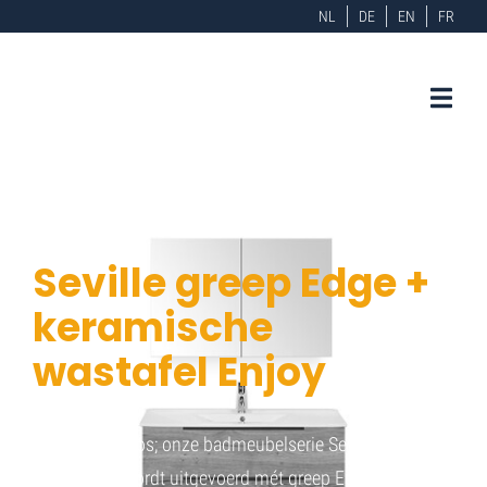
NL
DE
EN
FR
Seville greep Edge +
keramische
wastafel Enjoy
Strak én tijdloos; onze badmeubelserie Seville. Dit
badmeubel wordt uitgevoerd mét greep Edge en heeft