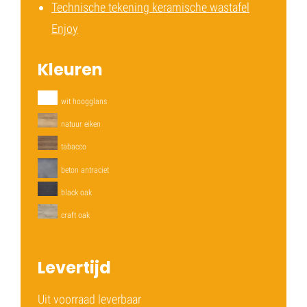
Technische tekening keramische wastafel
Enjoy
Kleuren
wit hoogglans
natuur eiken
tabacco
beton antraciet
black oak
craft oak
Levertijd
Uit voorraad leverbaar