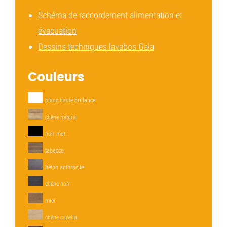
Schéma de raccordement alimentation et
évacuation
Dessins techniques lavabos Gala
Couleurs
blanc haute brillance
chêne natural
noir mat
tabacco
béton anthracite
chêne noir
miel
chêne casella