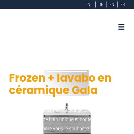
NL
DE
EN
FR
Frozen + lavabo en
céramique Gala
La série Frozen vous met au défi de composer un
meuble de salle de bain unique et contemporain. Créez
et combinez comme vous le souhaitez!