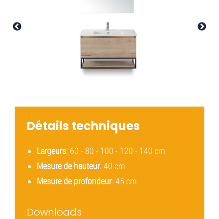
Détails techniques
Largeurs
: 60 - 80 - 100 - 120 - 140 cm
Mesure de hauteur
: 40 cm
Mesure de profondeur
: 45 cm
Downloads