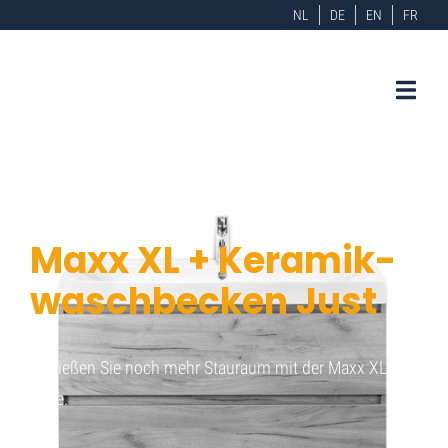
NL
DE
EN
FR
Maxx XL + Keramik-
waschbecken Just
Genießen Sie noch mehr Stauraum mit der Maxx XL-
Serie.