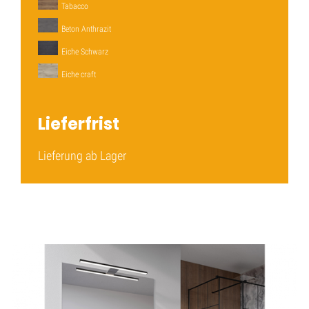
Tabacco
Beton Anthrazit
Eiche Schwarz
Eiche craft
Lieferfrist
Lieferung ab Lager