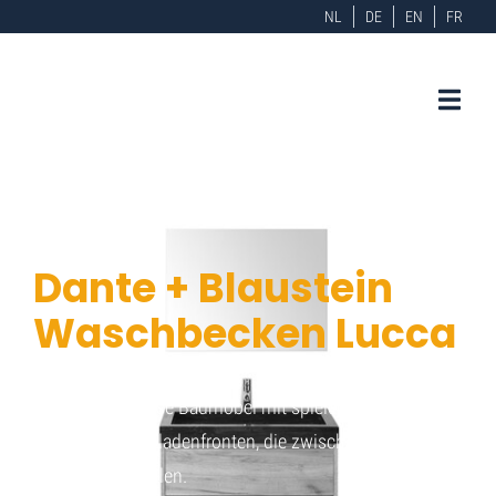
NL
DE
EN
FR
Dante + Blaustein
Waschbecken Lucca
Schlichte, grifflose Badmöbel mit spielerischer Wirkung
durch die Schubladenfronten, die zwischen den Korpus
des Schranks fallen.