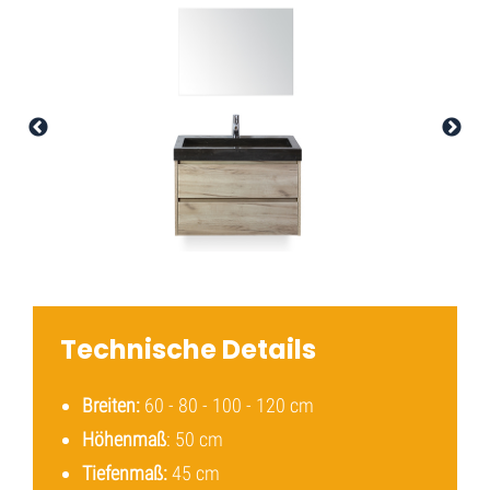
Technische Details
Breiten:
60 - 80 - 100 - 120 cm
Höhenmaß
: 50 cm
Tiefenmaß:
45 cm