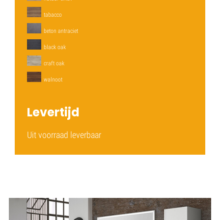
tabacco
beton antraciet
black oak
craft oak
walnoot
Levertijd
Uit voorraad leverbaar