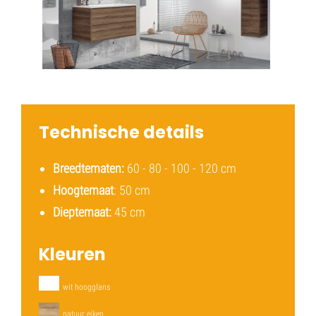
Technische details
Breedtematen:
60 - 80 - 100 - 120 cm
Hoogtemaat
: 50 cm
Dieptemaat:
45 cm
Kleuren
wit hoogglans
natuur eiken