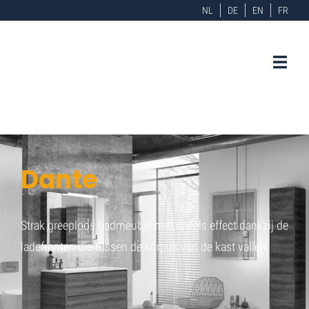
NL
DE
EN
FR
Dante
Strak greeploos badmeubel met speels effect dankzij de
ladefronten die tussen de korpus van de kast vallen.