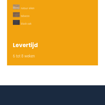
natuur eiken
tabacco
black oak
Levertijd
6 tot 8 weken