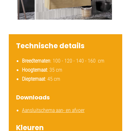
Technische details
Breedtematen
: 100 - 120 - 140 - 160 cm
Hoogtemaat
: 35 cm
Dieptemaat
: 45 cm
Downloads
Aansluitschema aan- en afvoer
Kleuren