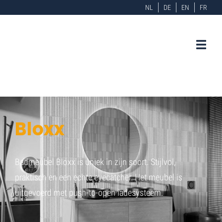
NL
DE
EN
FR
Bloxx
Badmeubel Bloxx is uniek in zijn soort. Stijlvol,
praktisch en een echte eyecatcher. Het meubel is
uitgevoerd met push-to-open ladesysteem.