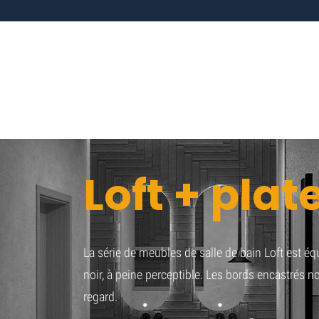
Loft + pla
La série de meubles de salle de bain Loft est é
noir, à peine perceptible. Les bords encastrés n
regard.