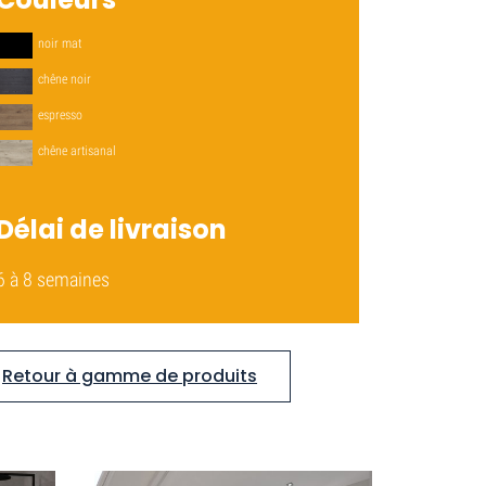
noir mat
chêne noir
espresso
chêne artisanal
Délai de livraison
6 à 8 semaines
Retour à gamme de produits