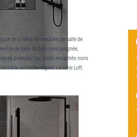
tique de la série de meubles de salle de
meuble de salle de bain sans poignée,
ignée pratique. Les bords encastrés noirs
éritable accroche-regard. La série Loft