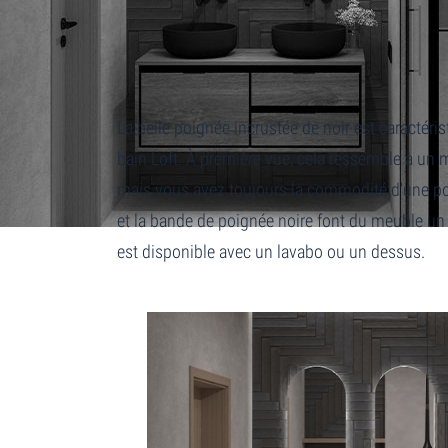
Home
Loft + plateau dessus
La belle poignée incrustée de noir est caractéris
bain Loft. À première vue, cela ressemble à un 
mais vous avez toujours la commodité d'une po
et la bande de poignée noire font du meuble un v
est disponible avec un lavabo ou un dessus.