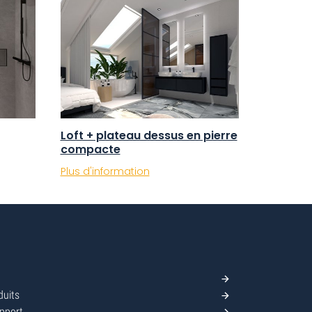
Loft + plateau dessus en pierre
compacte
Plus d'information
uits
pport