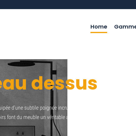
Home
Gamme 
teau dessus
quipée d'une subtile poignée incrustée de
oirs font du meuble un véritable accroche-