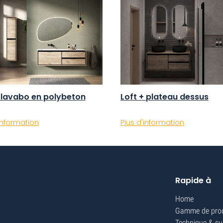
+ lavabo en polybeton
Loft + plateau dessus
information
Plus d'information
Rapide à
Home
Gamme de prod
Technique & su