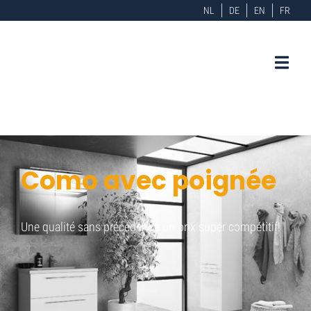
NL
DE
EN
FR
Como avec poignée
Une qualité sans précédent à un prix super compétitif!
Home
Como avec poignée