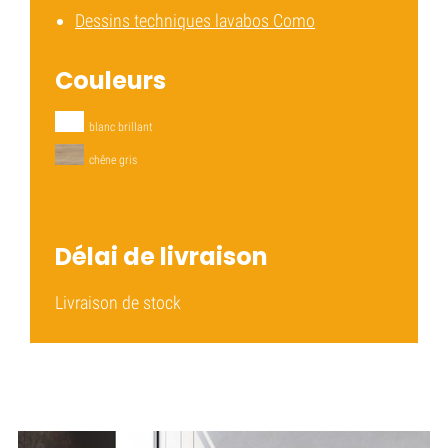
Dessins techniques lavabos
Como
Couleurs
blanc brillant
chêne gris
Délai de livraison
Livraison de stock