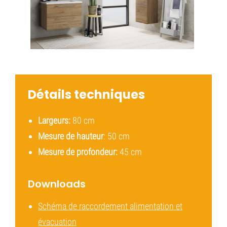
Détails techniques
Largeurs:
80 cm
Mesure de hauteur
: 50 cm
Mesure de profondeur:
45 cm
Downloads
Schéma de raccordement alimentation et
évacuation