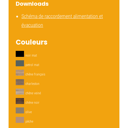
Downloads
Schéma de raccordement alimentation et
évacuation
Couleurs
noir mat
petrol mat
chêne français
charleston
chêne veiné
chêne noir
olive
pêche