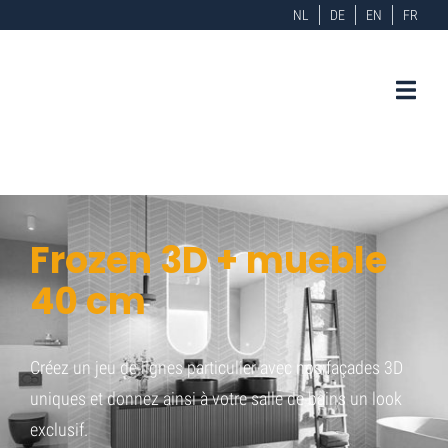
NL
DE
EN
FR
Frozen 3D + mueble
40 cm
Créez un jeu de lignes particulier avec nos façades 3D
uniques et donnez ainsi à votre salle de bains un look
exclusif.