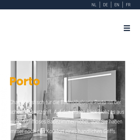
NL
DE
EN
FR
Porto
Charakteristisch für die Badmöbelserie Porto ist der
schöne Einsatzgriff. Auf den ersten Blick sieht es aus
wie ein griffloses Badezimmermöbel, aber Sie haben
immer noch den Komfort eines handlichen Griffs.