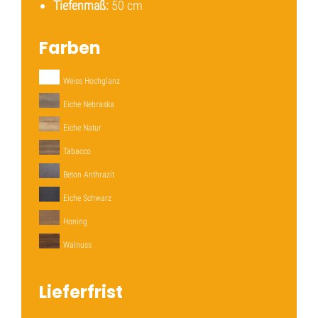
Tiefenmaß:
50 cm
Farben
Weiss Hochglanz
Eiche Nebraska
Eiche Natur
Tabacco
Beton Anthrazit
Eiche Schwarz
Honing
Walnuss
Lieferfrist