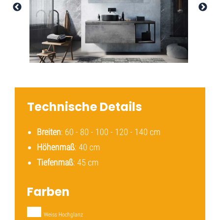
Technische Details
Breiten
: 60 - 80 - 100 - 120 - 140 cm
Höhenmaß
: 40 cm
Tiefenmaß
: 45 cm
Farben
Weiss Hochglanz