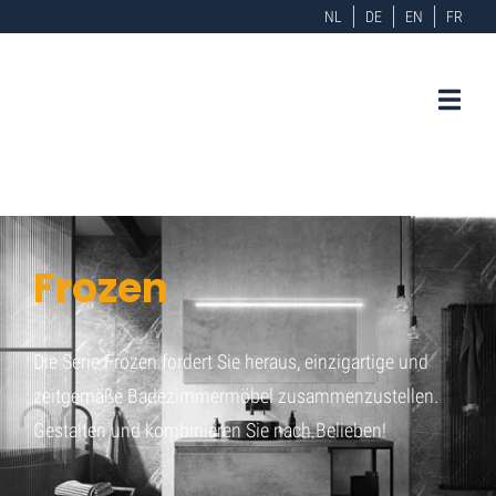
NL
DE
EN
FR
Frozen
Die Serie Frozen fordert Sie heraus, einzigartige und
zeitgemäße Badezimmermöbel zusammenzustellen.
Gestalten und kombinieren Sie nach Belieben!