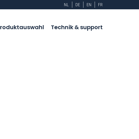
NL
DE
EN
FR
roduktauswahl
Technik & support