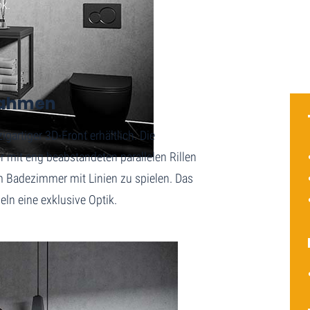
ok.
lrahmen
igartiger 3D-Front erhältlich. Die
er mit eng beabstandeten parallelen Rillen
im Badezimmer mit Linien zu spielen. Das
ln eine exklusive Optik.