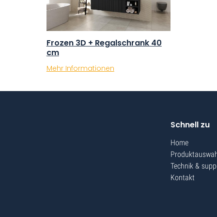
Frozen 3D + Regalschrank 40
cm
Mehr Informationen
Schnell zu
Home
Produktauswah
Technik & supp
Kontakt