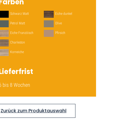
Farben
Schwarz Matt
Eiche dunkel
Petrol Matt
Olive
Eiche Franzöisch
Pfirsich
Charleston
Korneiche
Lieferfrist
6 bis 8 Wochen
Zurück zum Produktauswahl