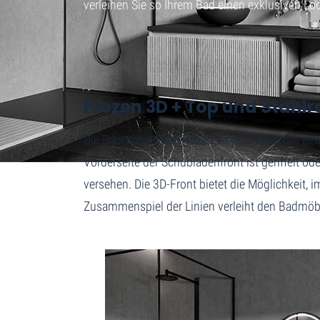
verleihen Sie so Ihrem Bad einen exklusiven Lo
Home
Frozen 3D + Top und Stahlrahmen
Frozen 3D + Top und Stah
Die Badmöbelserie Frozen ist jetzt auch mit einz
Vorderseite der Schubladenfront ist geriffelt od
versehen. Die 3D-Front bietet die Möglichkeit, 
Zusammenspiel der Linien verleiht den Badmöbe