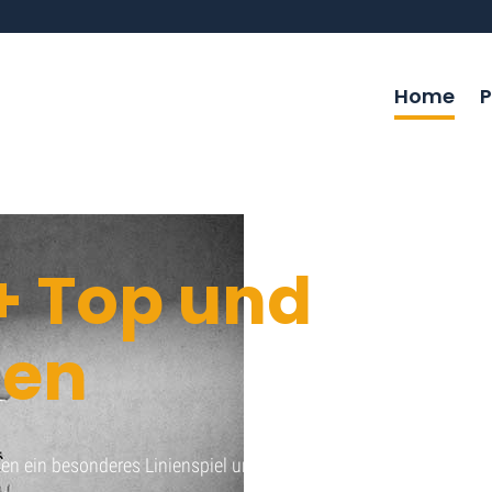
Home
P
+ Top und
men
ten ein besonderes Linienspiel und